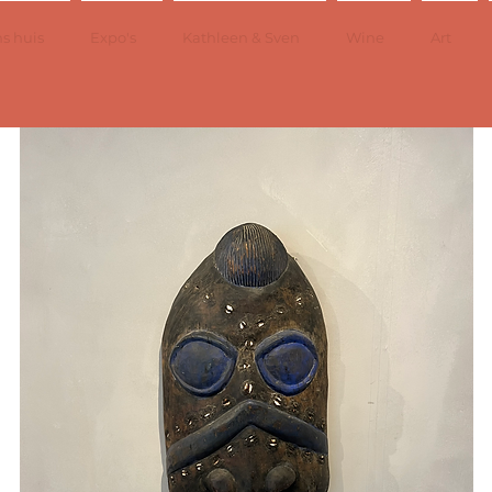
s huis
Expo's
Kathleen & Sven
Wine
Art