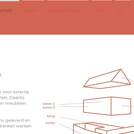
s huis
Expo's
Kathleen & Sven
Wine
Art
&
n voor externe
ten. Daarbij
 en meubelen
ns geleverd en
 dranken werken