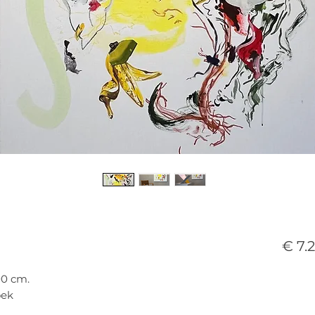
€ 7.
00 cm.
oek