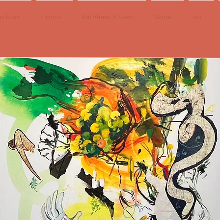
s huis
Expo's
Kathleen & Sven
Wine
Art