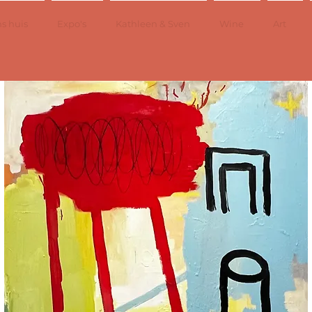
s huis
Expo's
Kathleen & Sven
Wine
Art