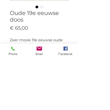
Oude 19e eeuwse
doos
Prijs
€ 65,00
Zeer mooie 19e eeuwse oude
doos dans son jus. Mooie sporen
van de tijd die charme
Phone
Email
Facebook
aan deze doos geven - H21 x B35
x L35 cm
© 2023 HUISBURG.
Powered by Kathleen Van
den Berghe & Sven
Vanderstichelen
Volg ons via: