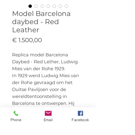
Model Barcelona
daybed - Red
Leather
Prijs
€ 1.500,00
Replica model Barcelona
Daybed - Red Lether, Ludwig
Mies van der Rohe 1929.
In 1929 werd Ludwig Mies van
der Rohe gevraagd om het
Duitse Paviljoen voor de
wereldtentoonstelling in
Barcelona te ontwerpen. Hij
creëerde een prachtig geheel
waarin de Barcelona Chair en
Phone
Email
Facebook
Voetenbank centraal stonden.
Op het succes van deze