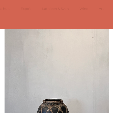
s huis
Expo's
Kathleen & Sven
Wine
Art