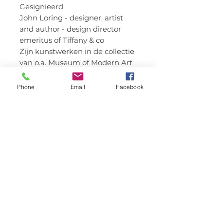
Gesignieerd
John Loring - designer, artist
and author - design director
emeritus of Tiffany & co
Zijn kunstwerken in de collectie
van o.a. Museum of Modern Art
(MOMA), WHitney Museum of
American Art, The Metropolitan
Phone
Email
Facebook
Museum of Art & Art Institute of
Chicago
© 2023 HUISBURG.
Powered by Kathleen Van
den Berghe & Sven
Vanderstichelen
Volg ons via: