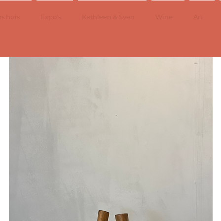
s huis
Expo's
Kathleen & Sven
Wine
Art