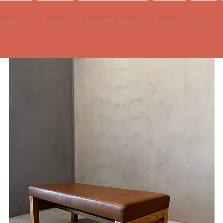
s huis
Expo's
Kathleen & Sven
Wine
Art